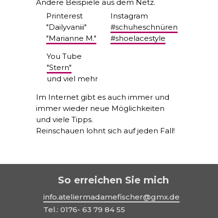
Andere Beispiele aus dem Netz.
Printerest
Instagram
"
Dailyvanii
i
"
#schuheschnüren
"Marianne M."
#shoelacestyle
You Tube
"Stern"
und viel mehr
Im Internet gibt es auch immer und
immer wieder neue Möglichkeiten
und viele Tipps.
Reinschauen lohnt sich auf jeden Fall!
So erreichen Sie mich
info.ateliermadamefischer@gmx.de
Tel.: 0176- 63 79 84 55