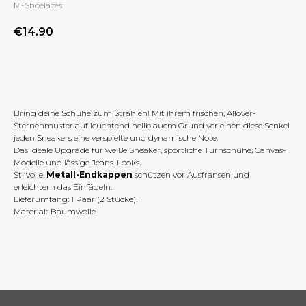
M-Shoelaces
€
14.90
BUY NOW
Bring deine Schuhe zum Strahlen! Mit ihrem frischen, Allover-
Sternenmuster auf leuchtend hellblauem Grund verleihen diese Senkel
jeden Sneakers eine verspielte und dynamische Note.
Das ideale Upgrade für weiße Sneaker, sportliche Turnschuhe, Canvas-
Modelle und lässige Jeans-Looks.
Stilvolle,
Metall-Endkappen
schützen vor Ausfransen und
erleichtern das Einfädeln.
Lieferumfang: 1 Paar (2 Stücke).
Material:: Baumwolle