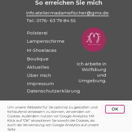
So erreichen Sie mich
info.ateliermadamefischer@gmx.de
Tel.: 0176- 63 79 84 55
Polsterei
Lampenschirme
M-Shoelaces
Boutique
Ich arbeite in
Aktuelles
Wolfsburg
und
Über mich
Umgebung.
Impressum
Datenschutzerklärung
SOZIALE NETZWERKE
Um unsere Webseite für Sie optimal zu gestalten und
OK
Immer auf dem
fortlaufend verbessern zu können, verwenden wir
neuesten
Cookies. Außerdem nutzen wir Google Analytics. Mit
Stand bleiben
Klick auf “OK” akzeptieren Sie sowohl die Cookies, als
auch die Verwendung von Google Analytics auf unsere
Seite.