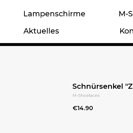
Lampenschirme
M-S
Aktuelles
Kon
Schnürsenkel "Z
M-Shoelaces
€
14.90
BUY NOW