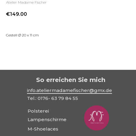
Atelier Madame Fischer
€
149.00
Gestell Ø 20 x 11 cm
So erreichen Sie mich
info.ateliermadamefischer@gmx.de
Tel.: 0176- 63 79 84 55
Polsterei
Lampenschirme
M-Shoelaces